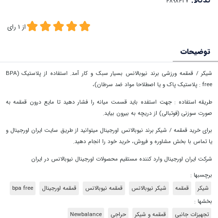
کدکالا:
از
1
رای
توضیحات
شیکر / قمقمه ورزشی برند نیوبالانس بسیار سبک و کار آمد. استفاده از پلاستیک (BPA
free : پلاستیک پاک و یا اصطلاحا مواد ضد سرطان)،
طریقه استفاده : جهت استفده باید قسمت میانه را فشار دهید تا مایع درون قمقمه به
صورت سوزنی (فوتبالی) از دریچه به بیرون بیاید.
برای خرید قمقمه / شیکر برند نیوبالانس اورجینال میتوانید از طریق سایت ایران اورجینال و
یا تماس با بخش مشاوره و فروش، خرید خود را انجام دهید.
شرکت ایران اورجینال وارد کننده مستقیم محصولات اورجینال نیوبالانس در ایران
برچسبها :
شیکر
قمقمه
شیکر نیوبالانس
قمقمه نیوبالانس
قمقمه اورجینال
bpa free
بخشها :
تجهیزات جانبی
قمقمه و شیکر
حراجی
Newbalance