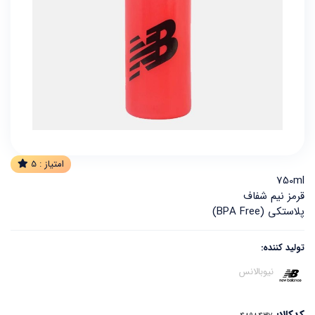
امتیاز :
5
750ml
قرمز نیم شفاف
پلاستکی (BPA Free)
تولید کننده:
نیوبالانس