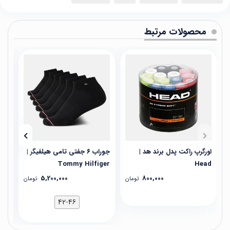
محصولات مرتبط
اورگرپ راکت پدل برند هد |
جوراب ۶ جفتی تامی هیلفیگر |
جوراب ۳ جفت
Tommy Hilfiger
Head
5,200,000
800,000
تومان
تومان
42-46