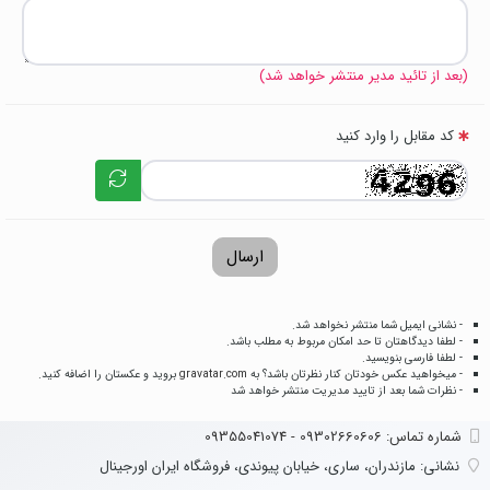
(بعد از تائید مدیر منتشر خواهد شد)
کد مقابل را وارد کنید
ارسال
- نشانی ایمیل شما منتشر نخواهد شد.
- لطفا دیدگاهتان تا حد امکان مربوط به مطلب باشد.
- لطفا فارسی بنویسید.
- میخواهید عکس خودتان کنار نظرتان باشد؟ به
gravatar.com
بروید و عکستان را اضافه کنید.
- نظرات شما بعد از تایید مدیریت منتشر خواهد شد
شماره تماس‌: 09302660606 - 09355041074
نشانی:
مازندران، ساری، خیابان پیوندی، فروشگاه ایران اورجینال