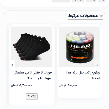
محصولات مرتبط
اورگرپ راکت پدل برند هد |
جوراب ۶ جفتی تامی هیلفیگر |
جوراب ۳ جفت
Tommy Hilfiger
Head
5,200,000
800,000
تومان
تومان
42-46