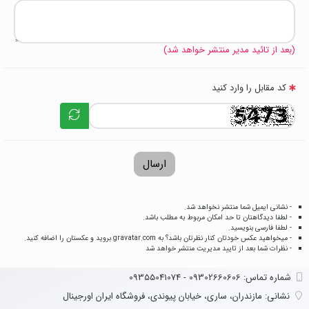
(بعد از تائید مدیر منتشر خواهد شد)
کد مقابل را وارد کنید
ارسال
- نشانی ایمیل شما منتشر نخواهد شد.
- لطفا دیدگاهتان تا حد امکان مربوط به مطلب باشد.
- لطفا فارسی بنویسید.
- میخواهید عکس خودتان کنار نظرتان باشد؟ به
gravatar.com
بروید و عکستان را اضافه کنید.
- نظرات شما بعد از تایید مدیریت منتشر خواهد شد
شماره تماس‌: 09302660606 - 09355041074
نشانی:
مازندران، ساری، خیابان پیوندی، فروشگاه ایران اورجینال