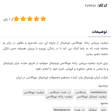
کدکالا:
از
1
رای
توضیحات
تیشرت ورزشی زنانه نیوبالانس اورجینال از پارچه ای نرم ،ضدعرق و مقاوم در برابر بو
ساخته شده که به شما کمک می کند تا در زندگی روزمره یا ورزش همیشه حس تازگی
داشته باشید بمانید.
برای خرید تیشرت ورزشی زنانه نیوبالانس اورجینال میتوانید از طریق سایت ایران اورجینال
و یا تماس با بخش مشاوره و فروش، خرید خود را انجام دهید.
شرکت ایران اورجینال وارد کننده مستقیم محصولات اورجینال نیوبالانس در ایران
برچسبها :
newbalance
نیوبالانس
تی شرت نیوبالانس
تیشرت نیوبالانس
تیشرت ارجینال نیوبالانس
تیشرت زنانه نیوبالانس
بخشها :
زنانه
پوشاک
تی شرت
Newbalance