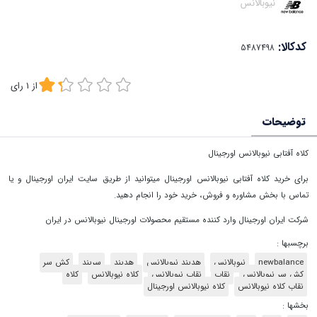
نیوبالانس
کدکالا:
از
1
رای
توضیحات
کلاه آفتابی نیوبالانس اورجینال
برای خرید کلاه آفتابی نیوبالانس اورجینال میتوانید از طریق سایت ایران اورجینال و یا
تماس با بخش مشاوره و فروش، خرید خود را انجام دهید.
شرکت ایران اورجینال وارد کننده مستقیم محصولات اورجینال نیوبالانس در ایران
برچسبها :
newbalance
نیوبالانس
هدبند نیوبالانس
هدبند
سربند
کش سر
کش سر نیوبالانس
نقاب
نقاب نیوبالانس
کلاه نیوبالانس
کلاه
نقاب کلاه نیوبالانس
کلاه نیوبالانس اورجینال
بخشها :