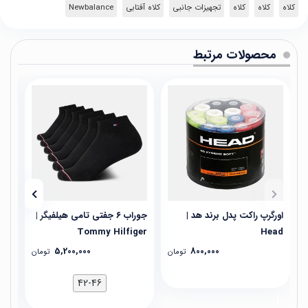
کلاه
کلاه
کلاه
تجهیزات جانبی
کلاه آفتابی
Newbalance
محصولات مرتبط
اورگرپ راکت پدل برند هد |
جوراب ۶ جفتی تامی هیلفیگر |
جوراب ۳ جفت
Tommy Hilfiger
Head
5,200,000
800,000
تومان
تومان
42-46