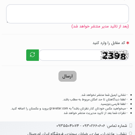
(بعد از تائید مدیر منتشر خواهد شد)
کد مقابل را وارد کنید
ارسال
- نشانی ایمیل شما منتشر نخواهد شد.
- لطفا دیدگاهتان تا حد امکان مربوط به مطلب باشد.
- لطفا فارسی بنویسید.
- میخواهید عکس خودتان کنار نظرتان باشد؟ به
gravatar.com
بروید و عکستان را اضافه کنید.
- نظرات شما بعد از تایید مدیریت منتشر خواهد شد
شماره تماس‌: 09302660606 - 09355041074
نشانی:
مازندران، ساری، خیابان پیوندی، فروشگاه ایران اورجینال