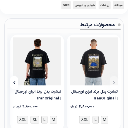
مردانه
پوشاک
هودی و دورس
Nike
محصولات مرتبط
تیشرت پدل برند ایران اورجینال
تیشرت پدل برند ایران اورجینال
تیش
| IranOriginal
| IranOriginal
| IranOriginal
4,800,000
4,800,000
تومان
تومان
XXL
XL
L
M
XXL
L
M