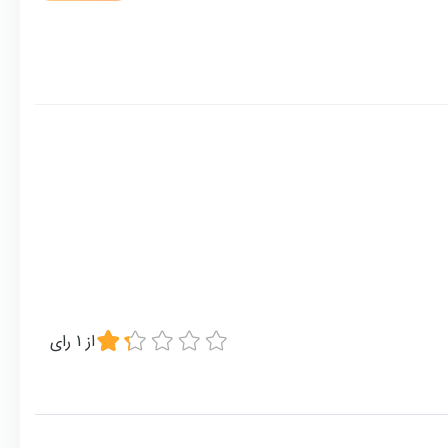
از
1
رای