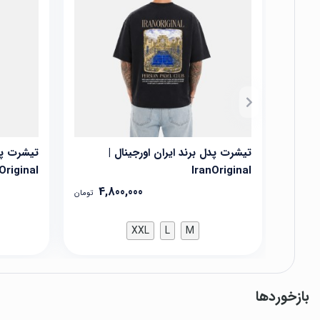
تیشرت پدل برند ایران اورجینال |
تیشرت پدل
Original
IranOriginal
4,800,000
تومان
XXL
L
M
بازخوردها