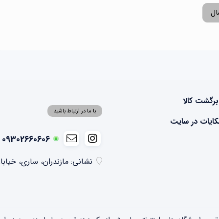
ال
برگشت کالا
با ما در ارتباط باشید
ایات در سایت
09302660606 - 09355041074
نشانی: مازندران، ساری، خیابا