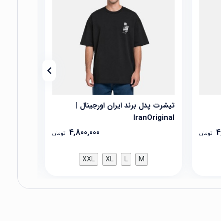
تیشرت پدل برند ایران اورجینال |
تیشرت پدل
Original
IranOriginal
4,800,000
4
تومان
تومان
XXL
XL
L
M