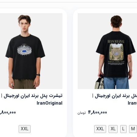
 برند ایران اورجینال |
تیشرت پدل برند ایران اورجینال |
IranOriginal
Iran
,800,000
4,800,000
تومان
XXL
XXL
XL
L
M