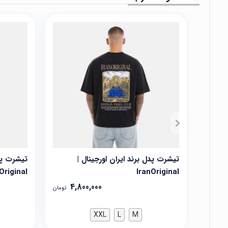
تیشرت پدل برند ایران اورجینال |
تیشرت پدل
Original
IranOriginal
4,800,000
تومان
XXL
L
M