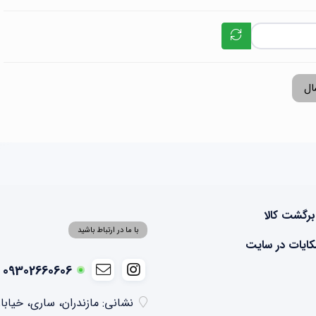
ال
برگشت کالا
با ما در ارتباط باشید
ایات در سایت
09302660606 - 09355041074
نشانی: مازندران، ساری، خیابا