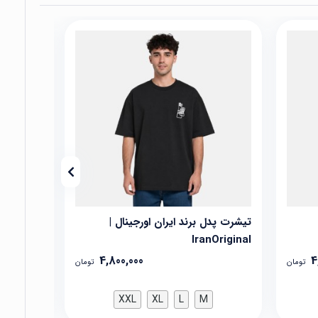
تیشرت پدل برند ایران اورجینال |
تیشرت پدل
Original
IranOriginal
4,800,000
4
تومان
تومان
XXL
XL
L
M