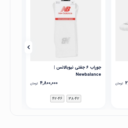
جوراب ۶ جفتی نیوبالانس |
ج
balance
Newbalance
4,800,000
2
تومان
تومان
42-46
38-42