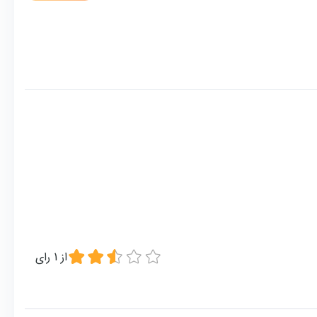
از
1
رای