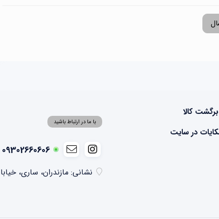
ال
برگشت کالا
با ما در ارتباط باشید
ایات در سایت
09302660606 - 09355041074
نشانی: مازندران، ساری، خیابا