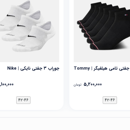
جوراب ۶ جفتی تامی هیلفیگر | Tommy
جوراب ۳ جفتی نایکی | Nike
,100,000
5,200,000
تومان
42-46
42-46