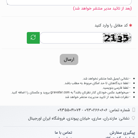
(بعد از تائید مدیر منتشر خواهد شد)
کد مقابل را وارد کنید
ارسال
- نشانی ایمیل شما منتشر نخواهد شد.
- لطفا دیدگاهتان تا حد امکان مربوط به مطلب باشد.
- لطفا فارسی بنویسید.
- میخواهید عکس خودتان کنار نظرتان باشد؟ به
gravatar.com
بروید و عکستان را اضافه کنید.
- نظرات شما بعد از تایید مدیریت منتشر خواهد شد
شماره تماس‌: 09302660606 - 09355041074
نشانی:
مازندران، ساری، خیابان پیوندی، فروشگاه ایران اورجینال
پیگیری سفارش
تماس با ما