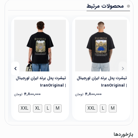
محصولات مرتبط
تیشرت پدل برند ایران اورجینال
تیشرت پدل برند ایران اورجینال
تیش
| IranOriginal
| IranOriginal
| IranOriginal
4,800,000
4,800,000
تومان
تومان
XXL
XL
L
M
XXL
L
M
بازخوردها