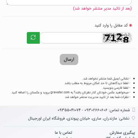
(بعد از تائید مدیر منتشر خواهد شد)
کد مقابل را وارد کنید
ارسال
- نشانی ایمیل شما منتشر نخواهد شد.
- لطفا دیدگاهتان تا حد امکان مربوط به مطلب باشد.
- لطفا فارسی بنویسید.
- میخواهید عکس خودتان کنار نظرتان باشد؟ به
gravatar.com
بروید و عکستان را اضافه کنید.
- نظرات شما بعد از تایید مدیریت منتشر خواهد شد
شماره تماس‌: 09302660606 - 09355041074
نشانی:
مازندران، ساری، خیابان پیوندی، فروشگاه ایران اورجینال
پیگیری سفارش
تماس با ما