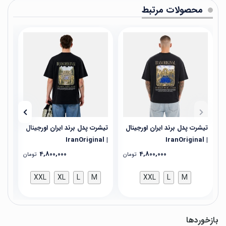
محصولات مرتبط
تیشرت پدل برند ایران اورجینال
تیشرت پدل برند ایران اورجینال
تیش
| IranOriginal
| IranOriginal
| IranOriginal
4,800,000
4,800,000
تومان
تومان
XXL
XL
L
M
XXL
L
M
بازخوردها