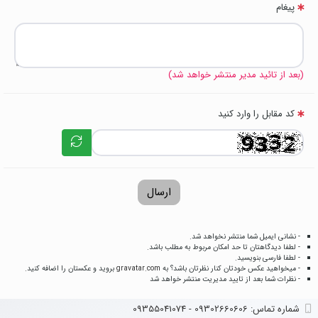
پیغام
(بعد از تائید مدیر منتشر خواهد شد)
کد مقابل را وارد کنید
ارسال
- نشانی ایمیل شما منتشر نخواهد شد.
- لطفا دیدگاهتان تا حد امکان مربوط به مطلب باشد.
- لطفا فارسی بنویسید.
- میخواهید عکس خودتان کنار نظرتان باشد؟ به
gravatar.com
بروید و عکستان را اضافه کنید.
- نظرات شما بعد از تایید مدیریت منتشر خواهد شد
شماره تماس‌: 09302660606 - 09355041074