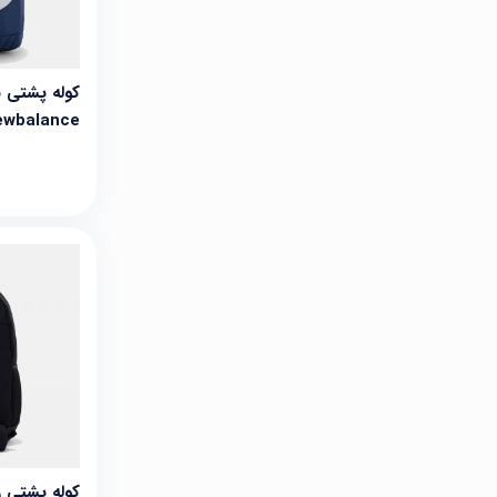
کوله پشتی ن
ewbalance
کوله پشتی ریباک