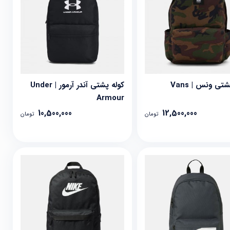
تی ونس | Vans
کوله پشتی آندر آرمور | Under
Armour
10,500,000
12,500,000
تومان
تومان