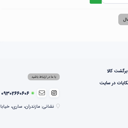
ال
برگشت کالا
با ما در ارتباط باشید
ایات در سایت
09302660606 - 09355041074
نشانی: مازندران، ساری، خیابا