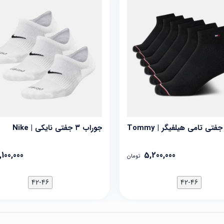
جوراب ۶ جفتی تامی هیلفیگر | Tommy
جوراب ۳ جفتی نایکی | Nike
,100,000
5,200,000
تومان
42-46
42-46