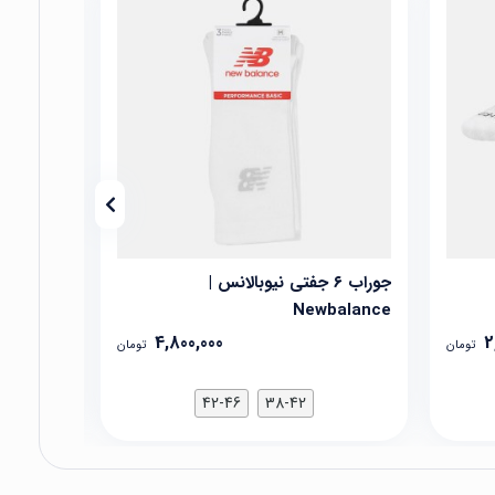
جوراب ۶ جفتی نیوبالانس |
ج
balance
Newbalance
4,800,000
2
تومان
تومان
42-46
38-42