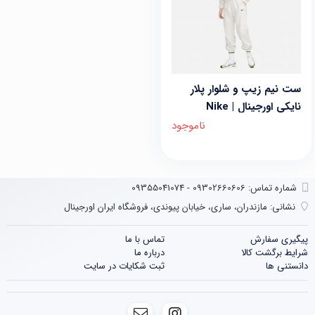
ست نیم زیپ و شلوار پلار
نایکی اورجینال | Nike
ناموجود
شماره تماس‌: 09302660606 - 09355041074
نشانی:
مازندران، ساری، خیابان پیوندی، فروشگاه ایران اورجینال
پیگیری سفارش
تماس با ما
شرایط برگشت کالا
درباره ما
دانستنی ها
ثبت شکایات در سایت