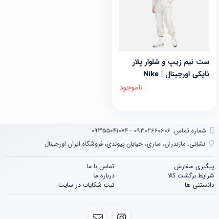
ست نیم زیپ و شلوار پلار
نایکی اورجینال | Nike
ناموجود
شماره تماس‌: 09302660606 - 09355041074
نشانی:
مازندران، ساری، خیابان پیوندی، فروشگاه ایران اورجینال
پیگیری سفارش
تماس با ما
شرایط برگشت کالا
درباره ما
دانستنی ها
ثبت شکایات در سایت