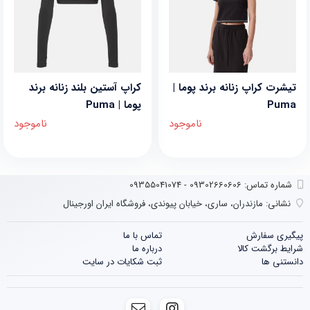
تیشرت کراپ زنانه برند پوما |
کراپ آستین بلند زنانه برند
Puma
پوما | Puma
ناموجود
ناموجود
شماره تماس‌: 09302660606 - 09355041074
نشانی:
مازندران، ساری، خیابان پیوندی، فروشگاه ایران اورجینال
پیگیری سفارش
تماس با ما
شرایط برگشت کالا
درباره ما
دانستنی ها
ثبت شکایات در سایت