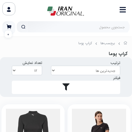
0
برچسب‌ها
کراپ پوما
کراپ پوما
ترتیب
تعداد نمایش
فیلتر