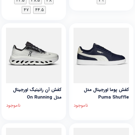
42.5
38.5
38
39
47
44.5
کفش پوما اورجینال مدل
کفش آن رانینیگ اورجینال
Puma Shuffle
مدل On Running
CloudTilt
ناموجود
ناموجود