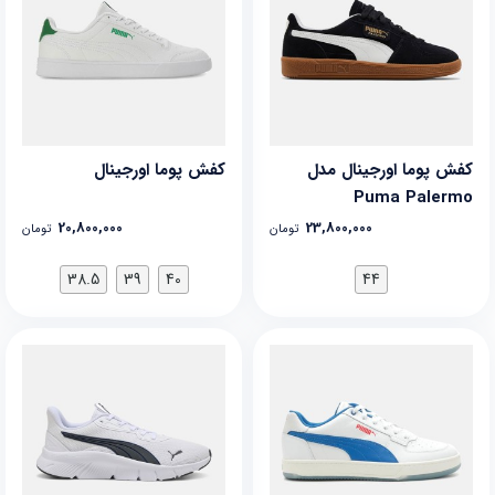
کفش پوما اورجینال مدل
کفش پوما اورجینال
Puma Palermo
20,800,000
23,800,000
تومان
تومان
38.5
39
40
44