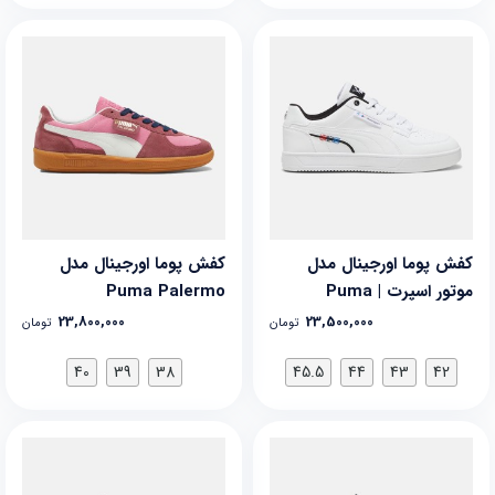
کفش پوما اورجینال مدل
کفش پوما اورجینال مدل
موتور اسپرت | Puma
Puma Palermo
MotorSport
23,800,000
23,500,000
تومان
تومان
40
39
38
45.5
44
43
42