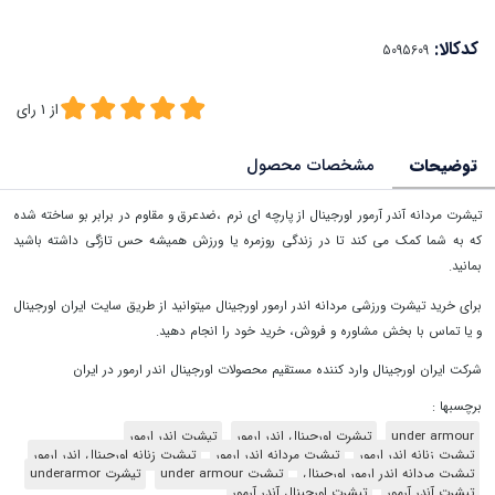
کدکالا:
از
1
رای
توضیحات
مشخصات محصول
تیشرت مردانه آندر آرمور اورجینال از پارچه ای نرم ،ضدعرق و مقاوم در برابر بو ساخته شده
که به شما کمک می کند تا در زندگی روزمره یا ورزش همیشه حس تازگی داشته باشید
بمانید.
برای خرید تیشرت ورزشی مردانه اندر ارمور اورجینال میتوانید از طریق سایت ایران اورجینال
و یا تماس با بخش مشاوره و فروش، خرید خود را انجام دهید.
شرکت ایران اورجینال وارد کننده مستقیم محصولات اورجینال اندر ارمور در ایران
برچسبها :
under armour
تیشرت اورجینال اندر ارمور
تیشرت اندر ارمور
تیشرت زنانه اندر ارمور
تیشرت مردانه اندر ارمور
تیشرت زنانه اورجینال اندر ارمور
تیشرت مردانه اندر ارمور اورجینال
تیشرت under armour
تیشرت underarmor
تیشرت آندر آرمور
تیشرت اورجینال آندر آرمور