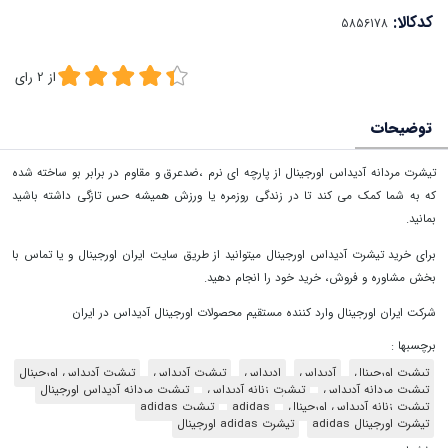
کدکالا:
از
2
رای
توضیحات
تیشرت مردانه آدیداس اورجینال از پارچه ای نرم ،ضدعرق و مقاوم در برابر بو ساخته شده
که به شما کمک می کند تا در زندگی روزمره یا ورزش همیشه حس تازگی داشته باشید
بمانید.
برای خرید تیشرت آدیداس اورجینال میتوانید از طریق سایت ایران اورجینال و یا تماس با
بخش مشاوره و فروش، خرید خود را انجام دهید.
شرکت ایران اورجینال وارد کننده مستقیم محصولات اورجینال آدیداس در ایران
برچسبها :
تیشرت اورجینال
آدیداس
ادیداس
تیشرت آدیداس
تیشرت آدیداس اورجینال
تیشرت مردانه آدیداس
تیشرت زنانه آدیداس
تیشرت مردانه آدیداس اورجینال
تیشرت زنانه آدیداس اورجینال
adidas
تیشرت adidas
تیشرت اورجینال adidas
تیشرت adidas اورجینال