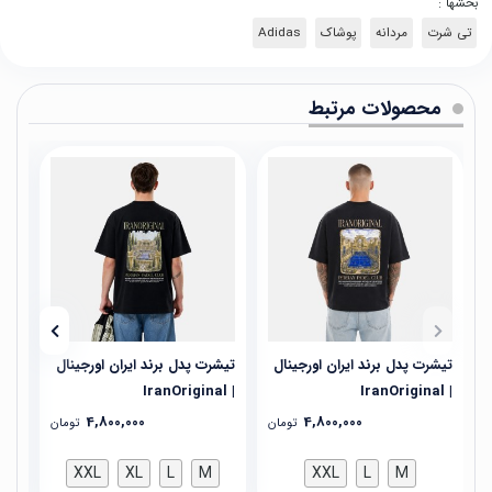
بخشها :
تی شرت
مردانه
پوشاک
Adidas
محصولات مرتبط
تیشرت پدل برند ایران اورجینال
تیشرت پدل برند ایران اورجینال
تیش
| IranOriginal
| IranOriginal
| IranOriginal
4,800,000
4,800,000
تومان
تومان
XXL
XL
L
M
XXL
L
M