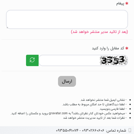
پیغام
(بعد از تائید مدیر منتشر خواهد شد)
کد مقابل را وارد کنید
ارسال
- نشانی ایمیل شما منتشر نخواهد شد.
- لطفا دیدگاهتان تا حد امکان مربوط به مطلب باشد.
- لطفا فارسی بنویسید.
- میخواهید عکس خودتان کنار نظرتان باشد؟ به
gravatar.com
بروید و عکستان را اضافه کنید.
- نظرات شما بعد از تایید مدیریت منتشر خواهد شد
شماره تماس‌: 09302660606 - 09355041074