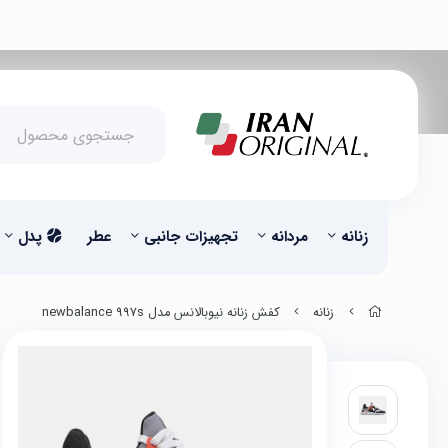
زنانه
مردانه
تجهیزات جانبی
عطر
پدل
زنانه
کفش زنانه نیوبالانس مدل newbalance 997s