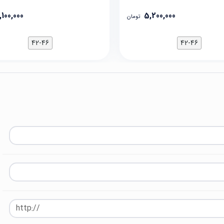
,100,000
5,200,000
تومان
42-46
42-46