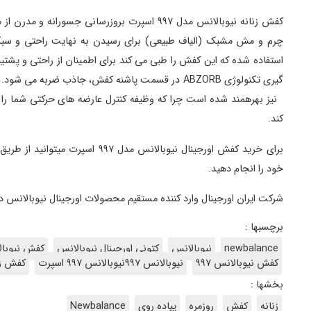
کفش زنانه نیوبالانس مدل ۹۹۷ اسپرت
چرم و مش مشبک (الیاف طبیعی) برای رسیدن به نهایت راحتی و سبکی 
استفاده شده که این کفش را طبی می کند
برای اطمینان از راحتی و پش
گیری تکنولوژی
ABZORB
در قسمت پاشنه کفش، جاذب ضربه می شود. در 
نیز بهرهمند شده است چرا که وظیفه کنترل عارضه های حرکتی شما را 
کند
.
برای خرید کفش اورجینال نیوبالانس 
خود را انجام دهید.
شرکت ایران اورجینال وارد کننده مستقیم محصولات اورجینال نیوبالانس در
برچسبها :
newbalance
نیوبالانس
کتونی اورجینال نیوبالانس
کفش نیوبا
کفش نیوبالانس ۹۹۷
نیوبالانس ۹۹۷نیوبالانس ۹۹۷ اسپرت
کفش زن
بخشها :
زنانه
کفش
روزمره
پیاده روی
Newbalance