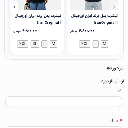
تیشرت پدل برند ایران اورجینال
تیشرت پدل برند ایران اورجینال
تیش
| IranOriginal
| IranOriginal
| IranOriginal
4,800,000
4,800,000
تومان
تومان
XXL
XL
L
M
XXL
L
M
بازخوردها
ارسال بازخورد
نام
ایمیل