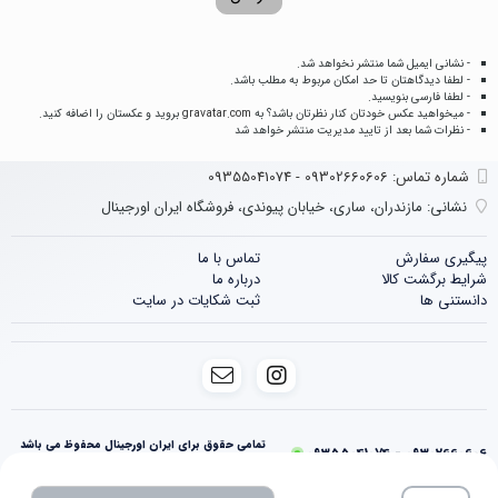
- نشانی ایمیل شما منتشر نخواهد شد.
- لطفا دیدگاهتان تا حد امکان مربوط به مطلب باشد.
- لطفا فارسی بنویسید.
- میخواهید عکس خودتان کنار نظرتان باشد؟ به
gravatar.com
بروید و عکستان را اضافه کنید.
- نظرات شما بعد از تایید مدیریت منتشر خواهد شد
شماره تماس‌: 09302660606 - 09355041074
نشانی:
مازندران، ساری، خیابان پیوندی، فروشگاه ایران اورجینال
پیگیری سفارش
تماس با ما
شرایط برگشت کالا
درباره ما
دانستنی ها
ثبت شکایات در سایت
تمامی حقوق برای ایران اورجینال محفوظ می باشد
09302660606 - 09355041074
فروشگاه ساخته شده با شاپفا