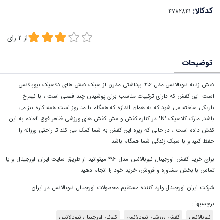
کدکالا:
از
2
رای
توضیحات
کفش زنانه نیوبالانس مدل ۹۹۶ برداشتی مدرن از سبک کفش های کلاسیک نیوبالانس
است. این کفش که دارای ترکیبات مناسب برای پوشیدن چند فصلی است ، با نیمرخ
باریکی ساخته می شود که به همان اندازه که همگام با مد روز است همه کاره نیز می
باشد. مارک کلاسیک "N" در کناره کفش و مش کفش های ورزشی ظاهر فوق العاده به این
کفش داده است ، در حالی که زیره این کفش به شما کمک می کند تا راحتی روزانه را
حفظ کنید و با سبک زندگی شما همگام باشد.
برای خرید کفش اورجینال نیوبالانس مدل ۹۹۶ میتوانید از طریق سایت ایران اورجینال و یا
تماس با بخش مشاوره و فروش، خرید خود را انجام دهید.
شرکت ایران اورجینال وارد کننده مستقیم محصولات اورجینال نیوبالانس در ایران
برچسبها :
نیوبالانس
کفش ورزشی نیوبالانس
کتونی اورجینال نیوبالانس