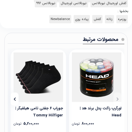
کفش اورجینال نیوبالانس
نیوبالانس اورجینال
نیوبالانس ۹۹۶
بخشها :
روزمره
زنانه
کفش
پیاده روی
Newbalance
محصولات مرتبط
اورگرپ راکت پدل برند هد |
جوراب ۶ جفتی تامی هیلفیگر |
جوراب ۳ جفت
Tommy Hilfiger
Head
5,200,000
800,000
تومان
تومان