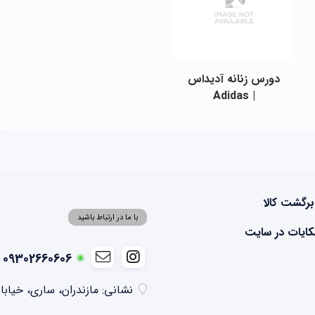
دورس زنانه آدیداس
| Adidas
برگشت کالا
با ما در ارتباط باشید
ایات در سایت
09302660606 - 09355041074
نشانی: مازندران، ساری، خیابا