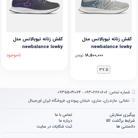
کفش زنانه نیوبالانس مدل
کفش زنانه نیوبالانس مدل
newbalance lowky
newbalance lowky
ناموجود
18,500,000
تومان
37.5
شماره تماس‌: 09302660606 - 09355041074
نشانی:
مازندران، ساری، خیابان پیوندی، فروشگاه ایران اورجینال
پیگیری سفارش
تماس با ما
شرایط برگشت کالا
درباره ما
دانستنی ها
ثبت شکایات در سایت